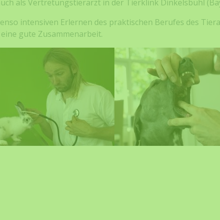
auch als Vertretungstierarzt in der Tierklink Dinkelsbühl (Ba
so intensiven Erlernen des praktischen Berufes des Tierarz
 eine gute Zusammenarbeit.