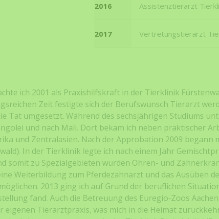
2016
Assistenztierarzt Tierkl
2017
Vertretungstierarzt Tier
achte ich 2001 als Praxishilfskraft in der Tierklinik Fürsten
gsreichen Zeit festigte sich der Berufswunsch Tierarzt wer
die Tat umgesetzt. Während des sechsjährigen Studiums unt
golei und nach Mali. Dort bekam ich neben praktischer Arbe
ika und Zentralasien. Nach der Approbation 2009 begann mei
wald). In der Tierklinik legte ich nach einem Jahr Gemischtp
t und somit zu Spezialgebieten wurden Ohren- und Zahnerkr
eine Weiterbildung zum Pferdezahnarzt und das Ausüben der
lichen. 2013 ging ich auf Grund der beruflichen Situation
tellung fand. Auch die Betreuung des Euregio-Zoos Aachen 
r eigenen Tierarztpraxis, was mich in die Heimat zurückkehre