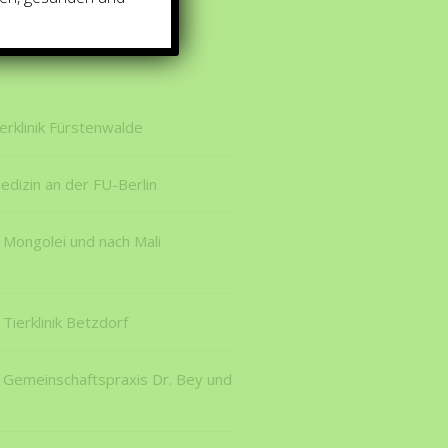
ierklinik Fürstenwalde
edizin an der FU-Berlin
 Mongolei und nach Mali
 Tierklinik Betzdorf
r Gemeinschaftspraxis Dr. Bey und