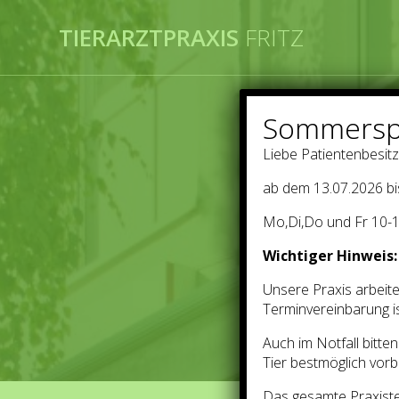
TIERARZTPRAXIS
FRITZ
Sommersp
Liebe Patientenbesitz
Ber
ab dem 13.07.2026 bi
Mo,Di,Do und Fr 10-1
Wichtiger Hinweis:
Unsere Praxis arbeite
Terminvereinbarung is
Auch im Notfall bitte
Tier bestmöglich vorb
Das gesamte Praxiste