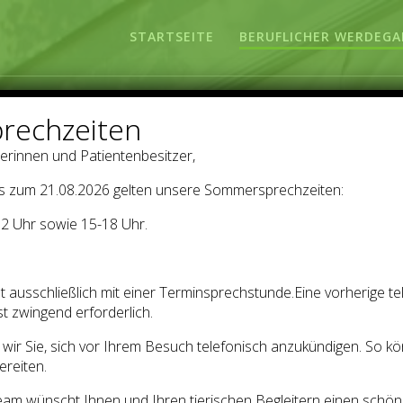
STARTSEITE
BERUFLICHER WERDEG
rechzeiten
erinnen und Patientenbesitzer,
uflicher Werdeg
s zum 21.08.2026 gelten unsere Sommersprechzeiten:
2 Uhr sowie 15-18 Uhr.
Der Tierarzt in Schöneiche bei Berlin
t ausschließlich mit einer Terminsprechstunde.Eine vorherige te
t zwingend erforderlich.
n wir Sie, sich vor Ihrem Besuch telefonisch anzukündigen. So kö
ereiten.
am wünscht Ihnen und Ihren tierischen Begleitern einen schö