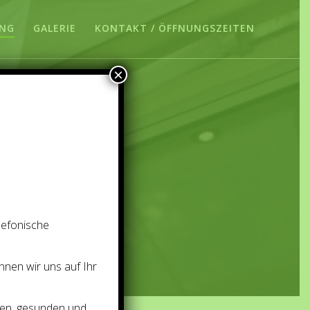
ANG
GALERIE
KONTAKT / ÖFFNUNGSZEITEN
×
ang
lefonische
nnen wir uns auf Ihr
nen, gesunden und