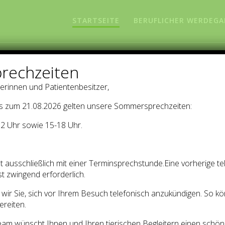
STARTSEITE
BERUFLICHER WERDEG
rechzeiten
erinnen und Patientenbesitzer,
s zum 21.08.2026 gelten unsere Sommersprechzeiten:
2 Uhr sowie 15-18 Uhr.
t ausschließlich mit einer Terminsprechstunde.Eine vorherige te
t zwingend erforderlich.
n wir Sie, sich vor Ihrem Besuch telefonisch anzukündigen. So kö
ereiten.
am wünscht Ihnen und Ihren tierischen Begleitern einen schö