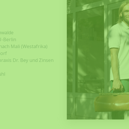
enwalde
U-Berlin
ach Mali (Westafrika)
dorf
raxis Dr. Bey und Zinsen
ühl